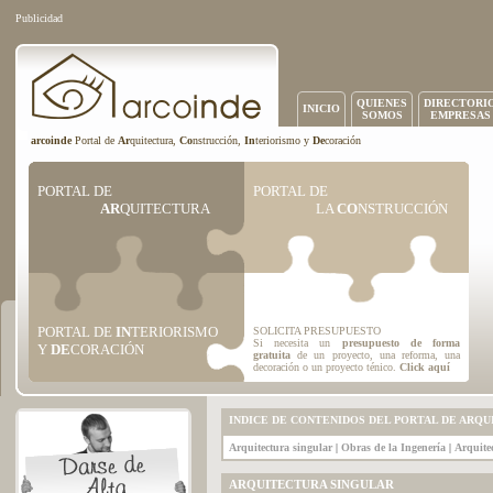
Publicidad
QUIENES
DIRECTORI
INICIO
SOMOS
EMPRESAS
arcoinde
Portal de
Ar
quitectura,
Co
nstrucción,
In
teriorismo y
De
coración
PORTAL DE
PORTAL DE
AR
QUITECTURA
LA
CO
NSTRUCCIÓN
PORTAL DE
IN
TERIORISMO
SOLICITA PRESUPUESTO
Si necesita un
presupuesto de forma
Y
DE
CORACIÓN
gratuita
de un proyecto, una reforma, una
decoración o un proyecto ténico.
Click aquí
INDICE DE CONTENIDOS DEL PORTAL DE ARQ
Arquitectura singular
|
Obras de la Ingenería
|
Arquite
ARQUITECTURA SINGULAR