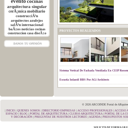
evento
cocinas
arquitectura singular
cerÃ¡mica
mobiliario
construcciÃ³n
arquitectos
azulejos
salÃ³n internacional
baÃ±os
noticias
cocinas
PROYECTOS REALIZADOS
construccion
casa
diseÃ±o
DANOS TU OPINIÓN
Sistema Vertical De Fachada Ventilada En CEIP Ross
Escuela Infantil BBS Por AGi Architects
© 2026 ARCOINDE Portal de ARquitectu
|
INICIO
|
QUIENES SOMOS
|
DIRECTORIO EMPRESAS
|
ACCESO PROFESIONALES
|
ACCESO 
ESPACIO
|
BLOG
|
PORTAL DE ARQUITECTURA
|
CLUB10 ARQUITECTURA
|
PORTAL DE LA 
Y DECORACIÓN
|
PREGUNTAS DE NUESTROS LECTORES
|
AGENDA
|
PRESUPESTOS SOL
SOLICITA DE FORMA GRA