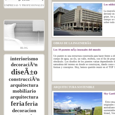
Los edifi
EMPRESAS Y PROFESIONALES
La mayoría 
deviene en 
gripe, los 
tiempo se 
sobre todo 
OBRAS DE LA INGENIERÃ­A
BLOG
Los 10 puentes mÃ¡s inusuales del mundo
Un puente es una estructura construida para hacer frente a o
interiorismo
cuerpo de agua, un río, un valle, etcétera, con el fin de prop
obstáculo. Los diseños de los puentes varian dependiendo de
decoraciÃ³n
naturaleza del terreno en donde se construyan, dando como 
formas y conceptos. Hoy, hemos querido reunir en el TOP 10
diseÃ±o
construcciÃ³n
arquitectura
ARQUITECTURA SOSTENIBLE
mobiliario
Sky Garde
arquitectura
feria
feria
Esta casa,
originales 
australiano
decoracion
sustentabl
Island, Si