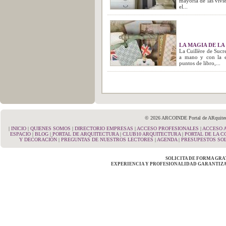
mayoría de las vivi
el...
LA MAGIA DE LA 
La Cuillère de Sucr
a mano y con la ex
puntos de libro,...
© 2026 ARCOINDE Portal de ARquitectu
|
INICIO
|
QUIENES SOMOS
|
DIRECTORIO EMPRESAS
|
ACCESO PROFESIONALES
|
ACCESO 
ESPACIO
|
BLOG
|
PORTAL DE ARQUITECTURA
|
CLUB10 ARQUITECTURA
|
PORTAL DE LA 
Y DECORACIÓN
|
PREGUNTAS DE NUESTROS LECTORES
|
AGENDA
|
PRESUPESTOS SOL
SOLICITA DE FORMA GRA
EXPERIENCIA Y PROFESIONALIDAD GARANTIZA