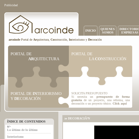
Publicidad
QUIENES
DIRECTORI
INICIO
SOMOS
EMPRESAS
arcoinde
Portal de
Ar
quitectura,
Co
nstrucción,
In
teriorismo y
De
coración
PORTAL DE
PORTAL DE
AR
QUITECTURA
LA
CO
NSTRUCCIÓN
PORTAL DE
IN
TERIORISMO
SOLICITA PRESUPUESTO
Si necesita un
presupuesto de forma
Y
DE
CORACIÓN
gratuita
de un proyecto, una reforma, una
decoración o un proyecto ténico.
Click aquí
DECORACIÃ³N
ÍNDICE DE CONTENIDOS
tr>
Lo último de lo último
Interiorismo