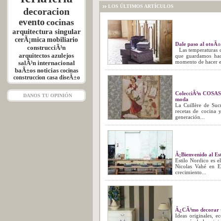
LOS ÚLTIMOS ARTÍCULOS
decoracion
evento
cocinas
arquitectura singular
cerÃ¡mica
mobiliario
Dale paso al otoÃ±
construcciÃ³n
Las temperaturas c
arquitectos
azulejos
que guardamos hac
momento de hacer el
salÃ³n internacional
baÃ±os
noticias
cocinas
construccion
casa
diseÃ±o
ColecciÃ³n COSAS 
DANOS TU OPINIÓN
moda
La Cuillère de Suc
recetas de cocina 
generación...
Â¡Bienvenido al Es
Estilo Nordico es e
Nicolas Vahé en E
crecimiento...
Â¿CÃ³mo decorar t
Ideas originales, e