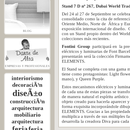
Stand 7 D nº 267, Dubai World Trad
Del 24 al 27 de Septiembre se celebra
consolidado como la cita de referenci
Oriente Medio, Norte de África y Eur
exposición internacional de diseño. 
BLOG
con un Stand propio dentro del World
colecciones más recientes.
Fontini Group
participará en la pr
eléctricos y luminarias de Font Barce
presentarán será la colección Firm
ELEMENTS.
EMPRESAS Y PROFESIONALES
El Stand se completa con una gama 
tiene como protagonistas: Light flow
interiorismo
mano), y Queen Purple.
decoraciÃ³n
Estos mecanismos eléctricos y luminar
diseÃ±o
de cada una de estas piezas se trans
de manera natural el espíritu artístico
construcciÃ³n
objeto creado para hacerla aparecer y
forma exquisita incorporándole dib
arquitectura
ELEMENTS. Gracias a las propieda
mobiliario
multiplica a través de sus múltiples 
arquitectura
desarrolla la creadora Diva para cada 
feria
feria