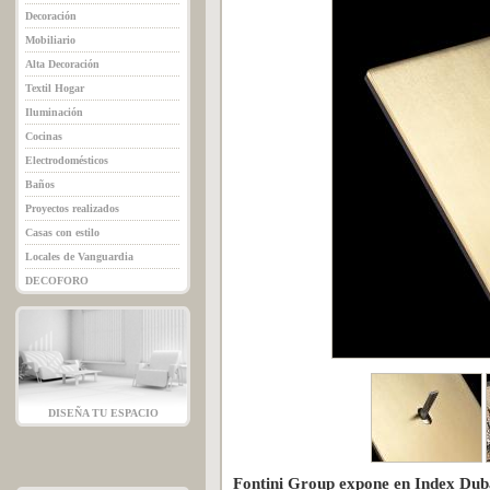
Decoración
Mobiliario
Alta Decoración
Textil Hogar
Iluminación
Cocinas
Electrodomésticos
Baños
Proyectos realizados
Casas con estilo
Locales de Vanguardia
DECOFORO
DISEÑA TU ESPACIO
Fontini Group expone en Index Dub