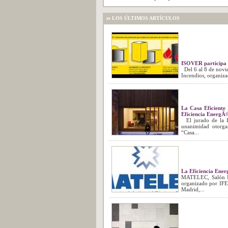
LOS ÚLTIMOS ARTÍCULOS
ISOVER participa 
Del 6 al 8 de novie
Incendios, organiza
La Casa Eficiente
Eficiencia EnergÃ©
El jurado de la IV
unanimidad otorgar
“Casa...
La Eficiencia Ene
MATELEC, Salón Int
organizado por IFEM
Madrid,...