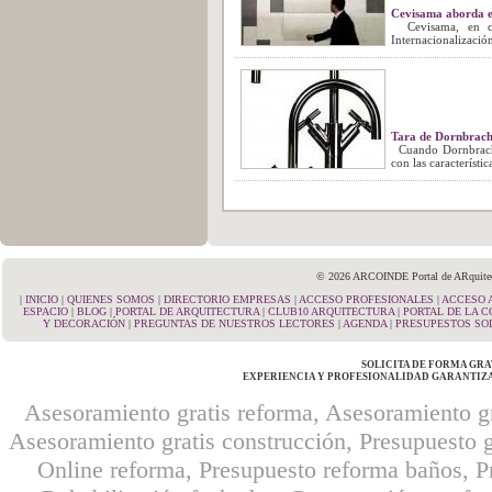
Cevisama aborda e
Cevisama, en col
Internacionalización
Tara de Dornbracht
Cuando Dornbracht 
con las característi
© 2026 ARCOINDE Portal de ARquitectu
|
INICIO
|
QUIENES SOMOS
|
DIRECTORIO EMPRESAS
|
ACCESO PROFESIONALES
|
ACCESO 
ESPACIO
|
BLOG
|
PORTAL DE ARQUITECTURA
|
CLUB10 ARQUITECTURA
|
PORTAL DE LA 
Y DECORACIÓN
|
PREGUNTAS DE NUESTROS LECTORES
|
AGENDA
|
PRESUPESTOS SO
SOLICITA DE FORMA GRA
EXPERIENCIA Y PROFESIONALIDAD GARANTIZ
Asesoramiento gratis reforma, Asesoramiento gr
Asesoramiento gratis construcción, Presupuesto g
Online reforma, Presupuesto reforma baños, Pr