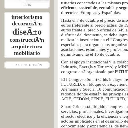
usuarios conectados a las mismas p
BLOG
eficiente
,
sostenible
,
rentable
y
segu
directrices Europeas y Españolas.
interiorismo
Hasta el 7 de octubre el precio de in
decoraciÃ³n
euros (referente al precio actual de
diseÃ±o
euros frente al precio oficial de 349 e
disfrutar del descuento, se debe in
construcciÃ³n
realizar la inscripción en el I Congr
especiales para organismos organiza
arquitectura
asociaciones, estudiantes y profesion
mobiliario
definitivamente el 16 de octubre.
Con el apoyo institucional y la col
DANOS TU OPINIÓN
Industria, Energía y Turismo) y MIN
congreso está organizado por FUT
El I Congreso Smart Grids incluye t
FUTURED, un bloque con experiencia
Alemania y Suecia, 18 comunicacione
redonda donde estarán las principal
ACIE, CEDOM, FENIE, FUTURED,
Smart Grids está dirigido a empresas 
servicios, profesionales, investigado
el sector eléctrico y la eficiencia ene
actores implicados en el desarrollo de
conocimiento y experiencias, de net