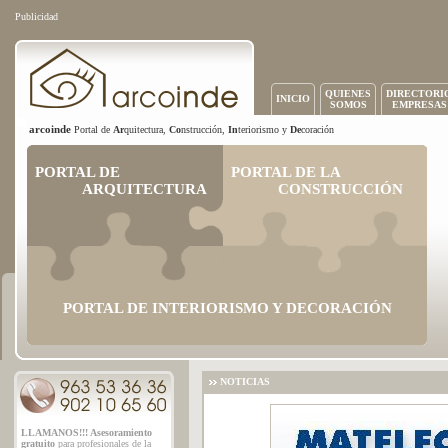
Publicidad
QUIENES
DIRECTORI
INICIO
SOMOS
EMPRESAS
arcoinde
Portal de
Ar
quitectura,
Co
nstrucción,
In
teriorismo y
De
coración
PORTAL DE
PORTAL DE LA
ARQUITECTURA
CONSTRUCCIÓN
PORTAL DE INTERIORISMO Y DECORACIÓN
NOTICIAS
LLAMANOS!!! Asesoramiento
gratuito
para profesionales de la