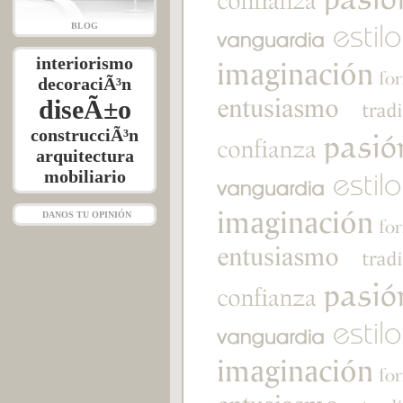
BLOG
interiorismo
decoraciÃ³n
diseÃ±o
construcciÃ³n
arquitectura
mobiliario
DANOS TU OPINIÓN