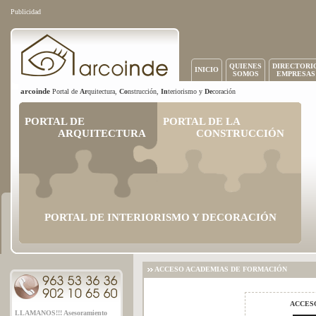
Publicidad
QUIENES
DIRECTORI
INICIO
SOMOS
EMPRESAS
arcoinde
Portal de
Ar
quitectura,
Co
nstrucción,
In
teriorismo y
De
coración
PORTAL DE
PORTAL DE LA
ARQUITECTURA
CONSTRUCCIÓN
PORTAL DE INTERIORISMO Y DECORACIÓN
ACCESO ACADEMIAS DE FORMACIÓN
ACCESO
LLAMANOS!!! Asesoramiento