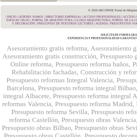
© 2026 ARCOINDE Portal de ARquitectu
|
INICIO
|
QUIENES SOMOS
|
DIRECTORIO EMPRESAS
|
ACCESO PROFESIONALES
|
ACCESO 
ESPACIO
|
BLOG
|
PORTAL DE ARQUITECTURA
|
CLUB10 ARQUITECTURA
|
PORTAL DE LA 
Y DECORACIÓN
|
PREGUNTAS DE NUESTROS LECTORES
|
AGENDA
|
PRESUPESTOS SO
SOLICITA DE FORMA GRA
EXPERIENCIA Y PROFESIONALIDAD GARANTIZ
Asesoramiento gratis reforma, Asesoramiento gr
Asesoramiento gratis construcción, Presupuesto g
Online reforma, Presupuesto reforma baños, Pr
Rehabilitación fachadas, Construcción y refo
Presupuesto reformas Integral Valencia, Presupu
Barcelona, Presupuesto reforma integral Bilbao,
integral Albacete, Presupuesto reforma integral A
reformas Valencia, Presupuesto reforma Madrid, 
Presupuesto reforma Sevilla, Presupuesto ref
reforma Castellón, Presupuesto obras Valencia
Presupuesto obras Bilbao, Presupuesto obras Sevi
Presupuesto obras Castellón, Presupuesto decor