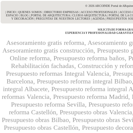
© 2026 ARCOINDE Portal de ARquitectu
|
INICIO
|
QUIENES SOMOS
|
DIRECTORIO EMPRESAS
|
ACCESO PROFESIONALES
|
ACCESO 
ESPACIO
|
BLOG
|
PORTAL DE ARQUITECTURA
|
CLUB10 ARQUITECTURA
|
PORTAL DE LA 
Y DECORACIÓN
|
PREGUNTAS DE NUESTROS LECTORES
|
AGENDA
|
PRESUPESTOS SOL
SOLICITA DE FORMA GRA
EXPERIENCIA Y PROFESIONALIDAD GARANTIZ
Asesoramiento gratis reforma, Asesoramiento gr
Asesoramiento gratis construcción, Presupuesto g
Online reforma, Presupuesto reforma baños, Pr
Rehabilitación fachadas, Construcción y refo
Presupuesto reformas Integral Valencia, Presupu
Barcelona, Presupuesto reforma integral Bilbao,
integral Albacete, Presupuesto reforma integral A
reformas Valencia, Presupuesto reforma Madrid, 
Presupuesto reforma Sevilla, Presupuesto ref
reforma Castellón, Presupuesto obras Valencia
Presupuesto obras Bilbao, Presupuesto obras Sevi
Presupuesto obras Castellón, Presupuesto decor