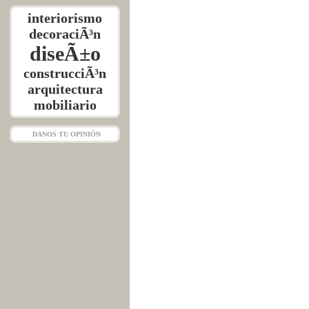
interiorismo
decoraciÃ³n
diseÃ±o
construcciÃ³n
arquitectura
mobiliario
DANOS TU OPINIÓN