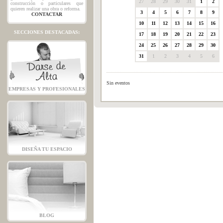
27
28
29
30
31
1
2
construcción o particulares que
quieren realizar una obra o reforma.
3
4
5
6
7
8
9
CONTACTAR
10
11
12
13
14
15
16
SECCIONES DESTACADAS:
17
18
19
20
21
22
23
24
25
26
27
28
29
30
31
1
2
3
4
5
6
Sin eventos
EMPRESAS Y PROFESIONALES
DISEÑA TU ESPACIO
BLOG