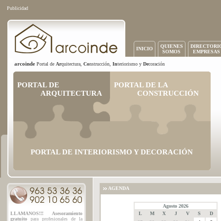
Publicidad
QUIENES
DIRECTORI
INICIO
SOMOS
EMPRESAS
arcoinde
Portal de
Ar
quitectura,
Co
nstrucción,
In
teriorismo y
De
coración
PORTAL DE
PORTAL DE LA
ARQUITECTURA
CONSTRUCCIÓN
PORTAL DE INTERIORISMO Y DECORACIÓN
AGENDA
Agosto 2026
LLAMANOS!!! Asesoramiento
L
M
X
J
V
S
D
gratuito
para profesionales de la