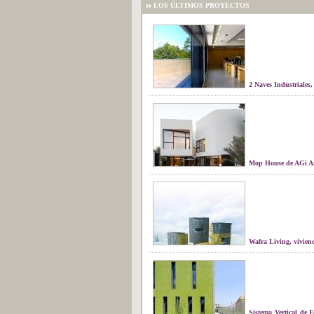
LOS ÚLTIMOS PROYECTOS
2 Naves Industriales,
Mop House de AGi Ar
Wafra Living, viviend
Sistema Vertical de