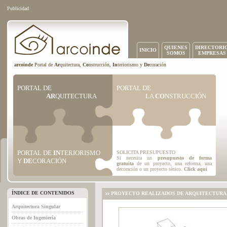
Publicidad
QUIENES
DIRECTORI
INICIO
SOMOS
EMPRESAS
arcoinde
Portal de
Ar
quitectura,
Co
nstrucción,
In
teriorismo y
De
coración
PORTAL DE
PORTAL DE
AR
QUITECTURA
LA
CO
NSTRUCCIÓN
PORTAL DE
IN
TERIORISMO
SOLICITA PRESUPUESTO
Si necesita un
presupuesto de forma
Y
DE
CORACIÓN
gratuita
de un proyecto, una reforma, una
decoración o un proyecto ténico.
Click aquí
ÍNDICE DE CONTENIDOS
PROYECTO REALIZADOS DE ARQUITECTURA
Arquitectura Singular
Obras de Ingeniería