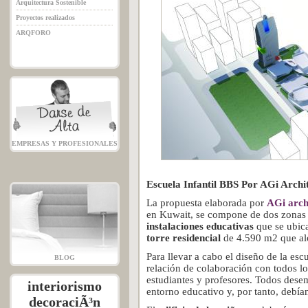
Arquitectura Sostenible
Proyectos realizados
ARQFORO
EMPRESAS Y PROFESIONALES
Escuela Infantil BBS Por AGi Archi
La propuesta elaborada por
AGi arch
en Kuwait, se compone de dos zonas c
instalaciones educativas
que se ubica
torre residencial
de 4.590 m2 que alo
Para llevar a cabo el diseño de la esc
BLOG
relación de colaboración con todos lo
estudiantes y profesores. Todos dese
interiorismo
entorno educativo y, por tanto, debían
decoraciÃ³n