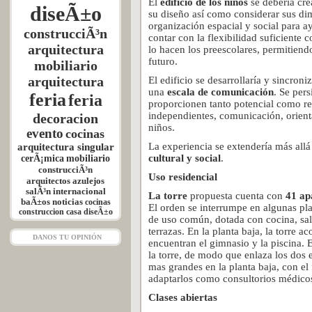
El
edificio de los niños
se debería cre
diseÃ±o
su diseño así como considerar sus di
organización espacial y social para a
construcciÃ³n
contar con la flexibilidad suficiente
arquitectura
lo hacen los preescolares, permitiend
futuro.
mobiliario
arquitectura
El edificio se desarrollaría y sincroni
una
escala de comunicación
. Se per
feria
feria
proporcionen tanto potencial como res
independientes, comunicación, orienta
decoracion
niños.
evento
cocinas
La experiencia se extendería más allá 
arquitectura singular
cultural y social
.
cerÃ¡mica
mobiliario
construcciÃ³n
Uso residencial
arquitectos
azulejos
salÃ³n internacional
La torre
propuesta cuenta con
41 a
baÃ±os
noticias
cocinas
El orden se interrumpe en algunas pl
construccion
casa
diseÃ±o
de uso común, dotada con cocina, saló
terrazas. En la planta baja, la torre 
DANOS TU OPINIÓN
encuentran el gimnasio y la piscina. 
la torre, de modo que enlaza los dos
mas grandes en la planta baja, con el 
adaptarlos como consultorios médicos
Clases abiertas