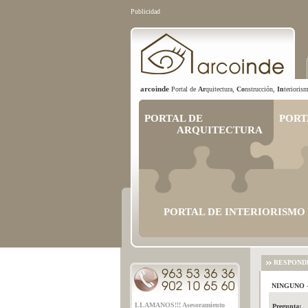
Publicidad
arcoinde
Portal de
Ar
quitectura,
Co
nstrucción,
In
terioris
PORTAL DE
PORT
ARQUITECTURA
PORTAL DE INTERIORISMO
RESPOND
NINGUNO
-
LLAMANOS!!! Asesoramiento
Pregunta: