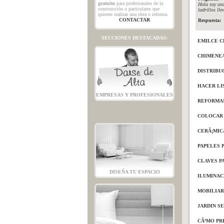
gratuito
para profesionales de la
Hola soy una
construcción o particulares que
ladrillos ll
quieren realizar una obra o reforma.
CONTACTAR
Respuesta:
SECCIONES DESTACADAS:
EMILCE C
CHIMENE
DISTRIBU
HACER LI
EMPRESAS Y PROFESIONALES
REFORMA
COLOCAR 
CERÃ¡MIC
PAPELES 
CLAVES P
DISEÑA TU ESPACIO
ILUMINAC
MOBILIAR
JARDIN S
CÃ³MO PRE