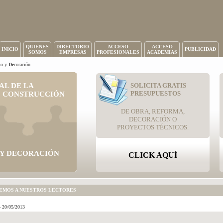
QUIENES
DIRECTORIO
ACCESO
ACCESO
INICIO
PUBLICIDAD
SOMOS
EMPRESAS
PROFESIONALES
ACADEMIAS
mo y
De
coración
AL DE LA
SOLICITA GRATIS
PRESUPUESTOS
CONSTRUCCIÓN
DE OBRA, REFORMA,
DECORACIÓN O
PROYECTOS TÉCNICOS.
 Y DECORACIÓN
CLICK AQUÍ
EMOS A NUESTROS LECTORES
 20/05/2013