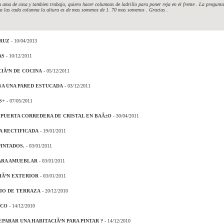
 ama de casa y tambien trabajo, quiero hacer columnas de ladrillo para poner reja en el frente . La pregunta
eva las cada columna la altura es de mas somenos de 1. 70 mas somenos . Gracias .
RUZ
- 10/04/2013
AS
- 10/12/2011
CIÃ³N DE COCINA
- 05/12/2011
SA UNA PARED ESTUCADA
- 03/12/2011
S+
- 07/05/2011
PUERTA CORREDERA DE CRISTAL EN BAÃ±O
- 30/04/2011
A RECTIFICADA
- 19/01/2011
PINTADOS.
- 03/01/2011
ARA AMUEBLAR
- 03/01/2011
IÃ³N EXTERIOR
- 03/01/2011
IO DE TERRAZA
- 20/12/2010
ECO
- 14/12/2010
PARAR UNA HABITACIÃ³N PARA PINTAR ?
- 14/12/2010