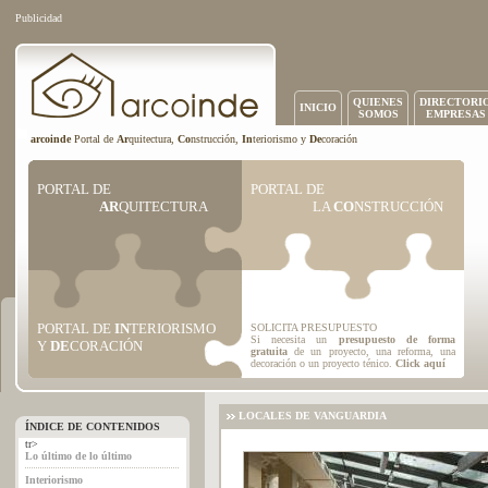
Publicidad
QUIENES
DIRECTORI
INICIO
SOMOS
EMPRESAS
arcoinde
Portal de
Ar
quitectura,
Co
nstrucción,
In
teriorismo y
De
coración
PORTAL DE
PORTAL DE
AR
QUITECTURA
LA
CO
NSTRUCCIÓN
PORTAL DE
IN
TERIORISMO
SOLICITA PRESUPUESTO
Si necesita un
presupuesto de forma
Y
DE
CORACIÓN
gratuita
de un proyecto, una reforma, una
decoración o un proyecto ténico.
Click aquí
LOCALES DE VANGUARDIA
ÍNDICE DE CONTENIDOS
tr>
Lo último de lo último
Interiorismo