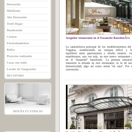
Decoración
Mobiliario
Alta Decoración
Textil Hogar
Iluminación
Cocinas
Acogedor restaurante en el Ensanche BarcelonÃ©s
Electrodomésticos
La característica principal de los establecimientos de
Baños
Tragaluz, estableciendo un siempre difícil y bri
equilibrio entre gastronomía y diseño interior, vu
Proyectos realizados
manifestarse, una vez más, en este nuevo restaurante 
en el “ensanche” barcelonés. La primera sensaci
Casas con estilo
transmite la entrada en este restaurante, es la de una
domesticidad, algo así como entrar "en casa". Por e
Locales de Vanguardia
conversión...
DECOFORO
DISEÑA TU ESPACIO