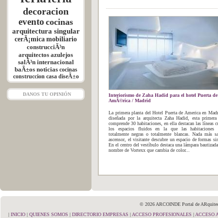
decoracion
evento
cocinas
arquitectura singular
cerÃ¡mica
mobiliario
construcciÃ³n
arquitectos
azulejos
salÃ³n internacional
baÃ±os
noticias
cocinas
construccion
casa
diseÃ±o
DANOS TU OPINIÓN
Interiorismo de Zaha Hadid para el hotel Puerta de
AmÃ©rica / Madrid
La primera planta del Hotel Puerta de America en Madr
diseñada por la arquitecta Zaha Hadid, esta primera
comprende 30 habitaciones, en ella destacan las líneas c
los espacios fluidos en la que las habitaciones
totalmente negras o totalmente blancas. Nada más sa
ascensor, el visitante descubre un espacio de formas si
En el centro del vestíbulo destaca una lámpara bautizada
nombre de Vortexx que cambia de color...
© 2026 ARCOINDE Portal de ARquitectu
|
INICIO
|
QUIENES SOMOS
|
DIRECTORIO EMPRESAS
|
ACCESO PROFESIONALES
|
ACCESO 