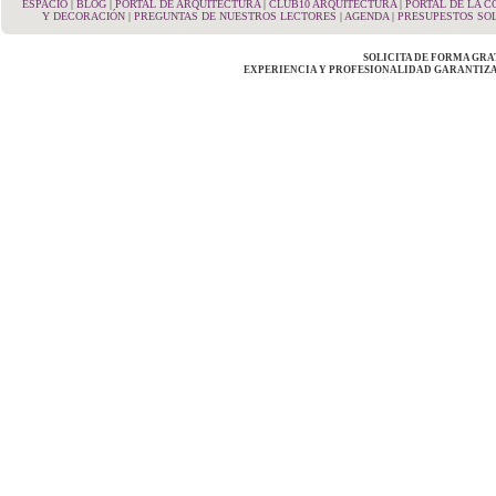
ESPACIO
|
BLOG
|
PORTAL DE ARQUITECTURA
|
CLUB10 ARQUITECTURA
|
PORTAL DE LA 
Y DECORACIÓN
|
PREGUNTAS DE NUESTROS LECTORES
|
AGENDA
|
PRESUPESTOS SOL
SOLICITA DE FORMA GRA
EXPERIENCIA Y PROFESIONALIDAD GARANTIZA