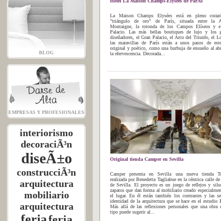
Hotel La Maison Champs-Elysees de ParÃ­s
La Maison Champs Elysées está en pleno coraz
"triángulo de oro" de París, situada entre la A
Montaigne, la rotonda de los Campos Elíseos y e
Palacio. Las más bellas boutiques de lujo y los g
diseñadores, el Gran Palacio, el Arco del Triunfo, el L
las maravillas de París están a unos pasos de este
original y poético, como una burbuja de ensueño al ab
BLOG
la efervescencia. Decorada...
EMPRESAS Y PROFESIONALES
interiorismo
decoraciÃ³n
diseÃ±o
Original tienda Camper en Sevilla
construcciÃ³n
Camper presenta en Sevilla una nueva tienda To
realizada por Benedetta Tagliabue en la céntrica calle de
arquitectura
de Sevilla. El proyecto es un juego de reflejos y silu
zapatos que dan forma al mobiliario creado especialmen
mobiliario
el lugar. En él están también los contrastes y las s
identidad de la arquitectura que se hace en el estudi
arquitectura
Más allá de las reflexiones personales que una obra 
tipo puede sugerir al...
feria
feria